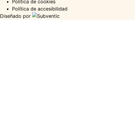
Política de cookies
Política de accesibilidad
Diseñado por
Need expert advice?
Share your project details
and we’ll arrange a
consultation to guide you
forward.